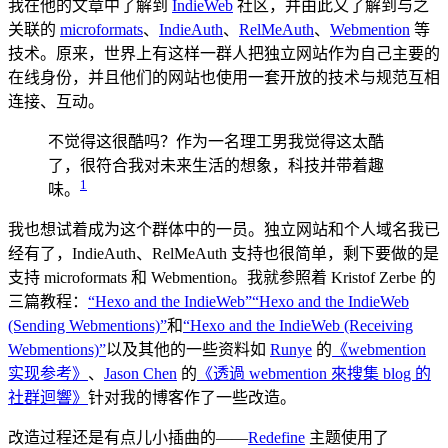
我在他的文章中了解到
IndieWeb
社区，并由此又了解到与之
关联的
microformats
、
IndieAuth
、
RelMeAuth
、
Webmention
等
技术。原来，世界上有这样一群人把独立网站作为自己主要的
在线身份，并且他们的网站也使用一套开放的技术与规范互相
连接、互动。
不觉得这很酷吗？作为一名理工男我觉得这太酷
了，很符合我对未来生活的想象，科技并带着趣
1
味。
我也想试着成为这个群体中的一员。独立网站和个人域名我已
经有了，IndieAuth、RelMeAuth 支持也很简单，剩下要做的是
支持 microformats 和 Webmention。我就参照着 Kristof Zerbe 的
三篇教程：
“Hexo and the IndieWeb”
“Hexo and the IndieWeb
(Sending Webmentions)”
和
“Hexo and the IndieWeb (Receiving
Webmentions)”
以及其他的一些资料如
Runye
的
《webmention
实现参考》
、
Jason Chen
的
《透過 webmention 來搜集 blog 的
社群迴響》
针对我的博客作了一些改造。
改造过程还是有点儿小插曲的——
Redefine
主题使用了