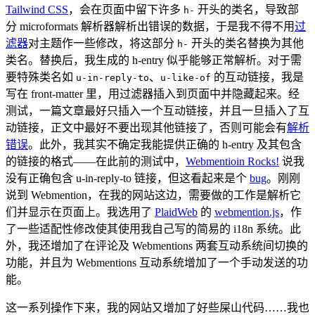
Tailwind CSS
，会在页面中留下许多
开头的类名，导致部
h-
分 microformats 解析器解析出错误的数据，于是我不得不用
过
滤器
对主题作一些修改，将这部分
开头的类名替换为其他
h-
类名。替换后，我生成的 h-entry 似乎能够正常解析。对于需
要特殊类名如
、
的互动链接，我是
u-in-reply-to
u-like-of
写在 front-matter 里，用过滤器插入到页面中并隐藏起来。经
测试，一篇文章最好只插入一个互动链接，并且一旦插入了互
动链接，正文中最好不要出现其他链接了，否则可能会有
解析
错误
。此外，我其实不确定我能提供正确的 h-entry 及其包含
的链接的格式——在此前的测试中，
Webmentioin Rocks!
说我
没有正确包含 u-in-reply-to 链接，但这看起来是个
bug
。刚刚
说到 Webmention，在我的网站这边，需要做的工作是解析它
们并显示在页面上。我选用了
PlaidWeb
的
webmention.js
，作
了一些适配性修改使其使用我自己写的简易的 i18n 系统。此
外，我还增加了在评论及 Webmentions 两套互动系统间切换的
功能，并且为 Webmentions 互动系统增加了一个手动发送的功
能。
这一系列操作下来，我的网站又增加了好些屎山代码……我也