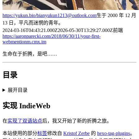
https://yukun.bio/
bianyukun1213@outlook.com
生于 2000 年 12 月
13 日，平凡而迷惘的青年。
2024-03-16T04:43:21.000Z
2026-05-30T13:29:27.000Z
前端
https://aaronparecki.com/2018/06/30/11/your-first-
webmention
m.cmx.im
生命在于折腾，是吧……
目录
展开目录
实现 IndieWeb
在
实现了双语站点
后，我又开始了新的折腾之旅。
本站使用的部分
标签
修改自
Kristof Zerbe
的
hexo-tag-plugins
。